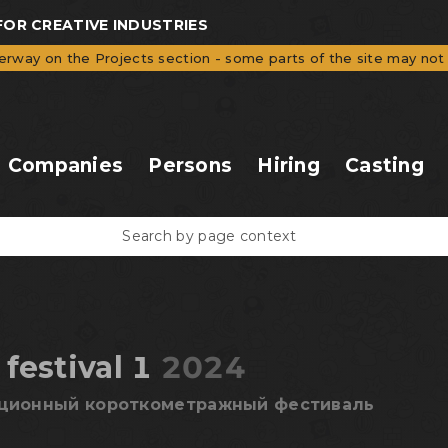
OR CREATIVE INDUSTRIES
erway on the Projects section - some parts of the site may not 
Companies
Persons
Hiring
Casting
 festival 1
2024
ционный короткометражный фестиваль