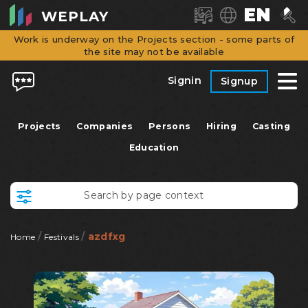
EN
WEPLAY
Work is underway on the Projects section - some parts of
the site may not be available
Signin
Signup
Projects
Companies
Persons
Hiring
Casting
Education
/
/
azdfxg
Home
Festivals