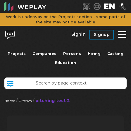
EN
WEPLAY
Work is underway on the Projects section - some parts of
the site may not be available
Signin
Signup
Projects
Companies
Persons
Hiring
Casting
Education
/
/
pitching test 2
Home
Pitches